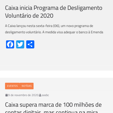
Caixa inicia Programa de Desligamento
Voluntário de 2020
A Caixa lançou nesta sexta-feira (06), um novo programa de
desligamento voluntário. A medida visa adequar o banco à Emenda
Fa
T
S
ce
wi
h
b
tt
ar
o
er
e
ok
EVENTOS
NOTÍCIAS
9 de novembro de 2020
seebc
Caixa supera marca de 100 milhões de
contas digitais, mas continua na mira