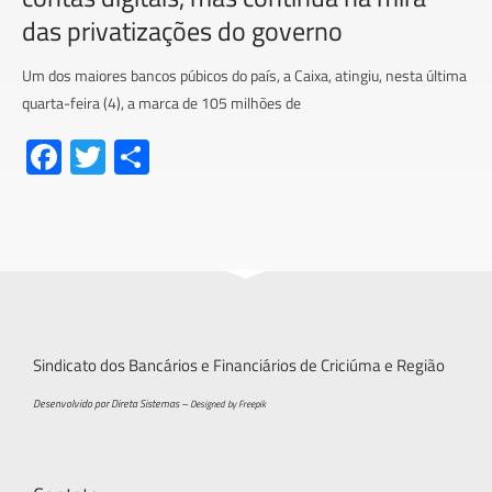
das privatizações do governo
Um dos maiores bancos púbicos do país, a Caixa, atingiu, nesta última
quarta-feira (4), a marca de 105 milhões de
Fa
T
S
ce
wi
h
b
tt
ar
o
er
e
ok
Sindicato dos Bancários e Financiários de Criciúma e Região
Desenvolvido por Direta Sistemas –
Designed by Freepik