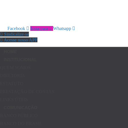
Facebook
Instagram
Whatsapp
Sindicalize-se
Acesse nosso APP
HOME
INSTITUCIONAL
QUEM SOMOS
DIRETORIA
ESTATUTO
PRESTAÇÃO DE CONTAS
LINKS ÚTEIS
COMUNICAÇÃO
BANCO PÚBLICO
BANCO DO BRASIL