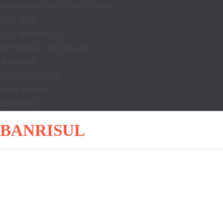
COMISSÕES DE CONCILIAÇÃO
CCV ITAÚ
CCV BRADESCO
CCP BANCO DO BRASIL
JURÍDICO
JURÍDICO SEEB
PROCESSOS
CONTATO
BANRISUL