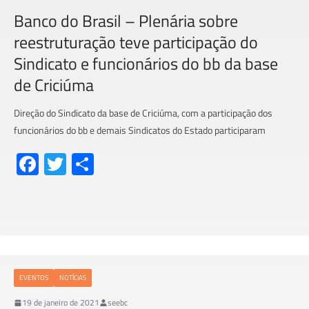
Banco do Brasil – Plenária sobre
reestruturação teve participação do
Sindicato e funcionários do bb da base
de Criciúma
Direção do Sindicato da base de Criciúma, com a participação dos
funcionários do bb e demais Sindicatos do Estado participaram
Fa
T
S
ce
wi
h
b
tt
ar
o
er
e
ok
EVENTOS
NOTÍCIAS
19 de janeiro de 2021
seebc