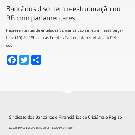
Bancários discutem reestruturação no
BB com parlamentares
Representantes de entidades bancárias vão se reunir nesta terça-
feira (19) às 16h com as Frentes Parlamentares Mista em Defesa
dos
Fa
T
S
ce
wi
h
b
tt
ar
o
er
e
ok
Sindicato dos Bancários e Financiários de Criciúma e Região
Desenvolvido por Direta Sistemas –
Designed by Freepik