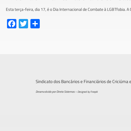
Esta terça-feira, dia 17, é o Dia Internacional de Combate à LGBTfobia. A
Fa
T
S
ce
wi
h
b
tt
ar
o
er
e
ok
Sindicato dos Bancários e Financiários de Criciúma 
Desenvolvido por Direta Sistemas –
Designed by Freepik