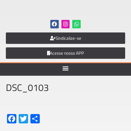
Sindicalize-se
Acesse nosso APP
DSC_0103
Fa
T
S
ce
wi
h