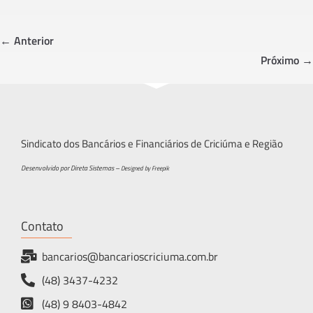
b
tt
ar
o
er
e
← Anterior
ok
Próximo →
Sindicato dos Bancários e Financiários de Criciúma e Região
Desenvolvido por Direta Sistemas –
Designed by Freepik
Contato
bancarios@bancarioscriciuma.com.br
(48) 3437-4232
(48) 9 8403-4842