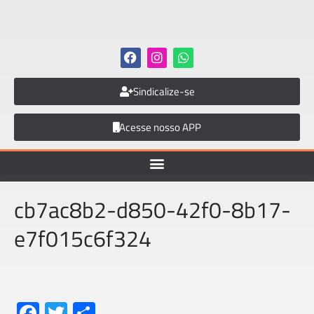
Sindicalize-se
Acesse nosso APP
cb7ac8b2-d850-42f0-8b17-
e7f015c6f324
Fa
T
S