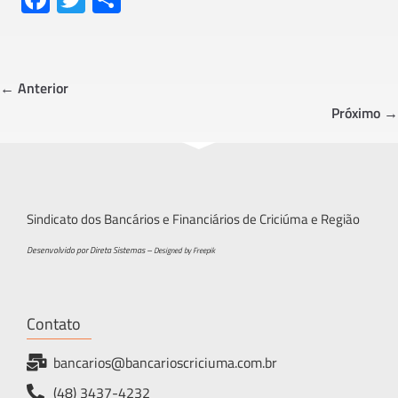
ce
wi
h
b
tt
ar
o
er
e
← Anterior
ok
Próximo →
Sindicato dos Bancários e Financiários de Criciúma e Região
Desenvolvido por Direta Sistemas –
Designed by Freepik
Contato
bancarios@bancarioscriciuma.com.br
(48) 3437-4232