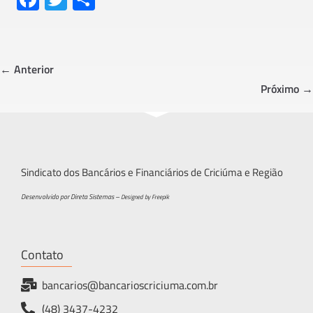
ce
wi
h
b
tt
ar
o
er
e
← Anterior
ok
Próximo →
Sindicato dos Bancários e Financiários de Criciúma e Região
Desenvolvido por Direta Sistemas –
Designed by Freepik
Contato
bancarios@bancarioscriciuma.com.br
(48) 3437-4232