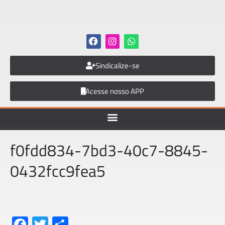
Sindicalize-se
Acesse nosso APP
f0fdd834-7bd3-40c7-8845-
0432fcc9fea5
Fa
T
S