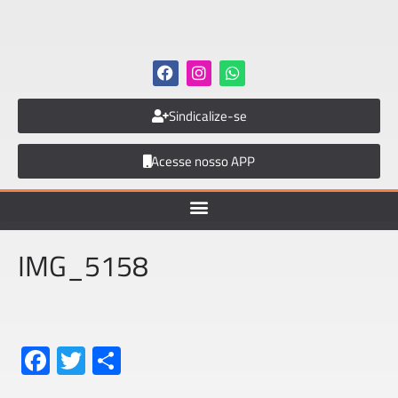
Sindicalize-se
Acesse nosso APP
IMG_5158
Fa
T
S
ce
wi
h