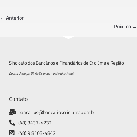
b
tt
ar
o
er
e
← Anterior
ok
Próximo →
Sindicato dos Bancários e Financiários de Criciúma e Região
Desenvolvido por Direta Sistemas –
Designed by Freepik
Contato
bancarios@bancarioscriciuma.com.br
(48) 3437-4232
(48) 9 8403-4842