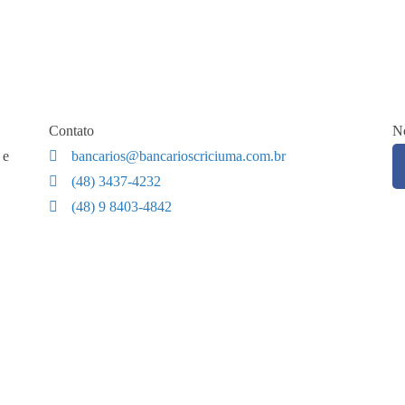
Contato
No
 e
bancarios@bancarioscriciuma.com.br
(48) 3437-4232
(48) 9 8403-4842