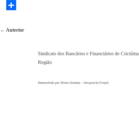
a
T
c
w
S
e
i
h
← Anterior
b
t
a
o
t
r
Sindicato dos Bancários e Financiários de Criciúma
o
e
e
Região
k
r
Desenvolvido por Direta Sistemas –
Designed by Freepik