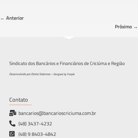
b
tt
ar
o
er
e
← Anterior
ok
Próximo →
Sindicato dos Bancários e Financiários de Criciúma e Região
Desenvolvido por Direta Sistemas –
Designed by Freepik
Contato
bancarios@bancarioscriciuma.com.br
(48) 3437-4232
(48) 9 8403-4842