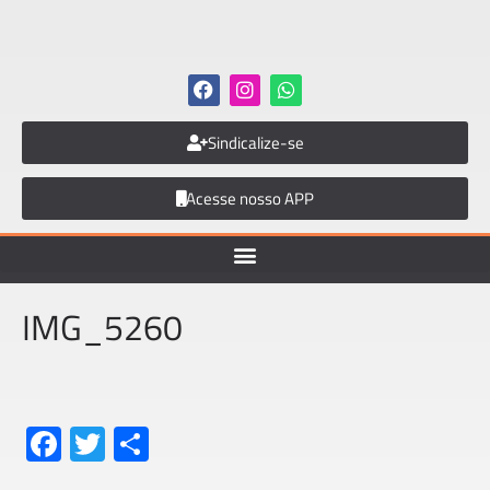
Sindicalize-se
Acesse nosso APP
IMG_5260
Fa
T
S
ce
wi
h