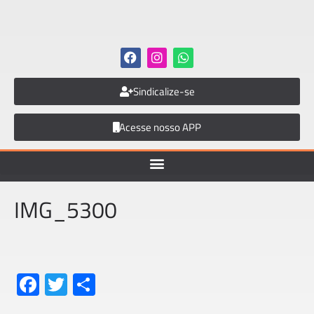
Sindicalize-se
Acesse nosso APP
IMG_5300
Fa
T
S
ce
wi
h