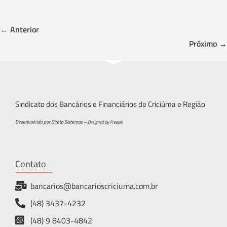
b
tt
ar
o
er
e
← Anterior
ok
Próximo →
Sindicato dos Bancários e Financiários de Criciúma e Região
Desenvolvido por Direta Sistemas –
Designed by Freepik
Contato
bancarios@bancarioscriciuma.com.br
(48) 3437-4232
(48) 9 8403-4842