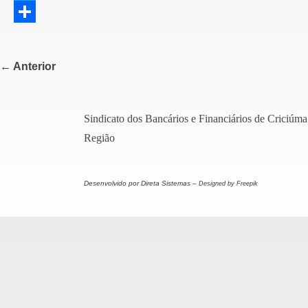
a
T
c
w
S
e
i
h
← Anterior
b
t
a
o
t
r
Sindicato dos Bancários e Financiários de Criciúma
o
e
e
Região
k
r
Desenvolvido por Direta Sistemas –
Designed by Freepik