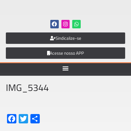
Sindicalize-se
Acesse nosso APP
IMG_5344
Fa
T
S
ce
wi
h