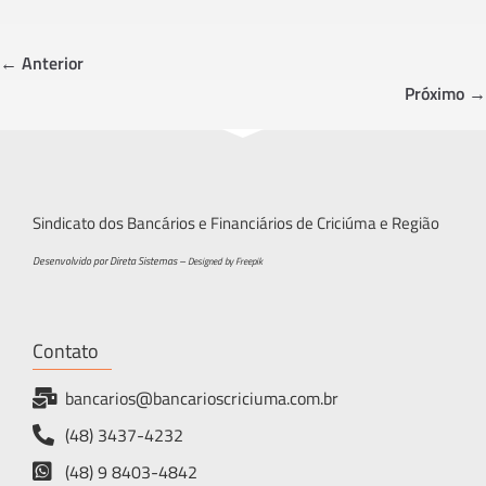
b
tt
ar
o
er
e
← Anterior
ok
Próximo →
Sindicato dos Bancários e Financiários de Criciúma e Região
Desenvolvido por Direta Sistemas –
Designed by Freepik
Contato
bancarios@bancarioscriciuma.com.br
(48) 3437-4232
(48) 9 8403-4842