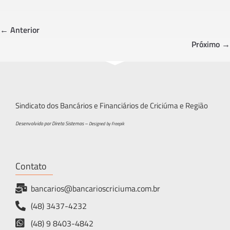
b
tt
ar
o
er
e
← Anterior
ok
Próximo →
Sindicato dos Bancários e Financiários de Criciúma e Região
Desenvolvido por Direta Sistemas –
Designed by Freepik
Contato
bancarios@bancarioscriciuma.com.br
(48) 3437-4232
(48) 9 8403-4842