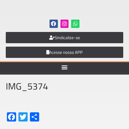
Sindicalize-se
Acesse nosso APP
IMG_5374
Fa
T
S
ce
wi
h