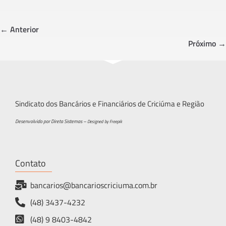
b
tt
ar
o
er
e
← Anterior
ok
Próximo →
Sindicato dos Bancários e Financiários de Criciúma e Região
Desenvolvido por Direta Sistemas –
Designed by Freepik
Contato
bancarios@bancarioscriciuma.com.br
(48) 3437-4232
(48) 9 8403-4842