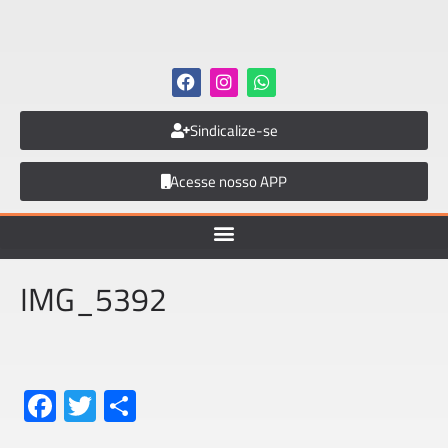
Sindicalize-se
Acesse nosso APP
IMG_5392
Fa
T
S
ce
wi
h