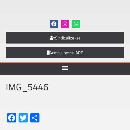
Sindicalize-se
Acesse nosso APP
IMG_5446
Fa
T
S
ce
wi
h