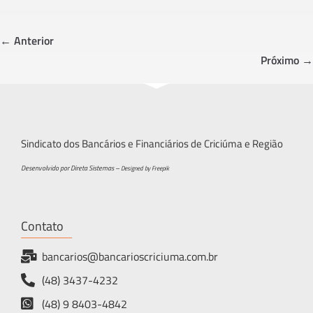
b
tt
ar
o
er
e
← Anterior
ok
Próximo →
Sindicato dos Bancários e Financiários de Criciúma e Região
Desenvolvido por Direta Sistemas –
Designed by Freepik
Contato
bancarios@bancarioscriciuma.com.br
(48) 3437-4232
(48) 9 8403-4842