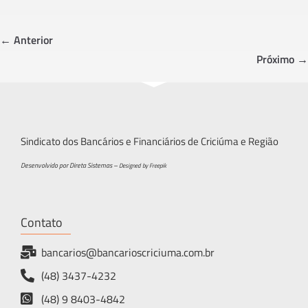
b
tt
ar
o
er
e
← Anterior
ok
Próximo →
Sindicato dos Bancários e Financiários de Criciúma e Região
Desenvolvido por Direta Sistemas –
Designed by Freepik
Contato
bancarios@bancarioscriciuma.com.br
(48) 3437-4232
(48) 9 8403-4842