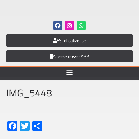
Sindicalize-se
Acesse nosso APP
IMG_5448
Fa
T
S
ce
wi
h