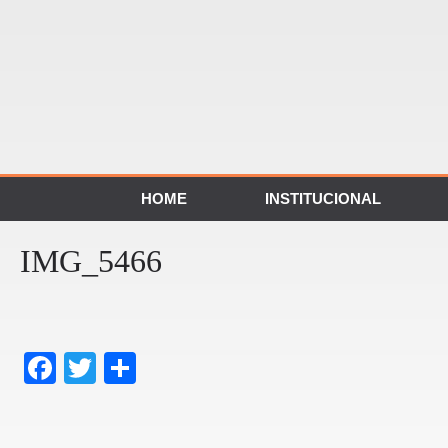
HOME
INSTITUCIONAL
IMG_5466
F
T
S
a
wi
h
c
tt
ar