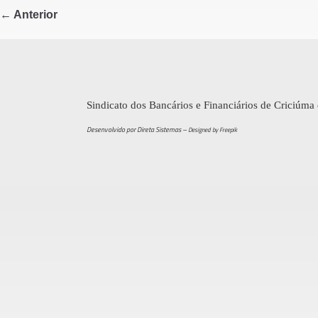
e
er
e
← Anterior
b
o
o
k
Sindicato dos Bancários e Financiários de Criciúma
Desenvolvido por Direta Sistemas –
Designed by Freepik