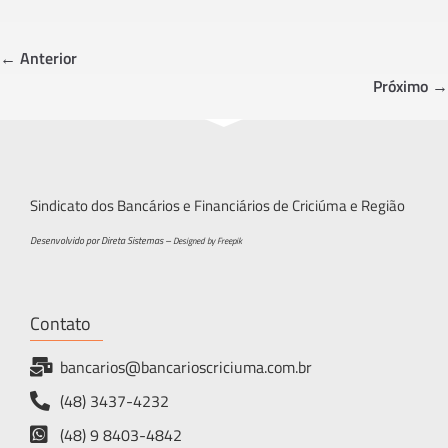
b
tt
ar
o
er
e
← Anterior
ok
Próximo →
Sindicato dos Bancários e Financiários de Criciúma e Região
Desenvolvido por Direta Sistemas –
Designed by Freepik
Contato
bancarios@bancarioscriciuma.com.br
(48) 3437-4232
(48) 9 8403-4842