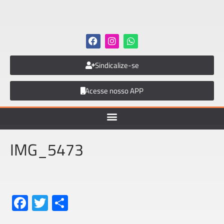
Sindicalize-se
Acesse nosso APP
IMG_5473
Fa
T
S
ce
wi
h