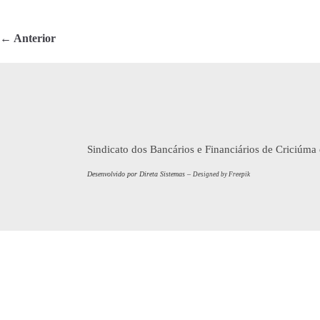
bo
tte
re
ok
r
← Anterior
Sindicato dos Bancários e Financiários de Criciúma
Desenvolvido por Direta Sistemas –
Designed by Freepik