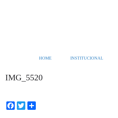
HOME
INSTITUCIONAL
IMG_5520
Fa
T
S
ce
wi
ha