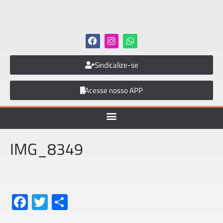
Sindicalize-se
Acesse nosso APP
IMG_8349
Fa
T
S
ce
wi
h