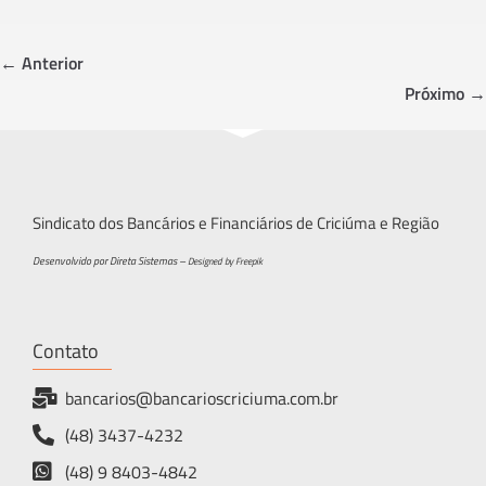
b
tt
ar
o
er
e
← Anterior
ok
Próximo →
Sindicato dos Bancários e Financiários de Criciúma e Região
Desenvolvido por Direta Sistemas –
Designed by Freepik
Contato
bancarios@bancarioscriciuma.com.br
(48) 3437-4232
(48) 9 8403-4842