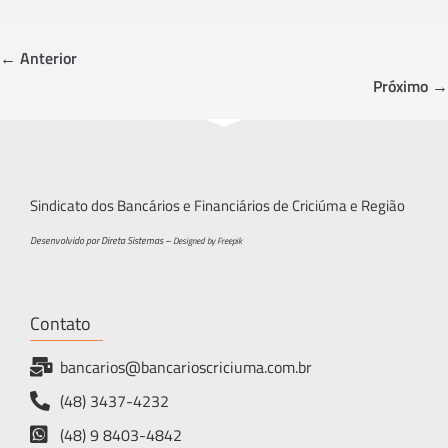
b
tt
ar
o
er
e
← Anterior
ok
Próximo →
Sindicato dos Bancários e Financiários de Criciúma e Região
Desenvolvido por Direta Sistemas –
Designed by Freepik
Contato
bancarios@bancarioscriciuma.com.br
(48) 3437-4232
(48) 9 8403-4842