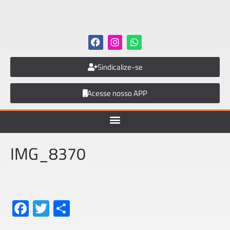
Sindicalize-se
Acesse nosso APP
IMG_8370
Fa
T
S
ce
wi
h