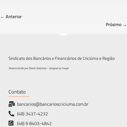
b
tt
ar
o
er
e
← Anterior
ok
Próximo →
Sindicato dos Bancários e Financiários de Criciúma e Região
Desenvolvido por Direta Sistemas –
Designed by Freepik
Contato
bancarios@bancarioscriciuma.com.br
(48) 3437-4232
(48) 9 8403-4842