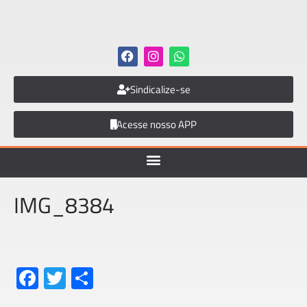
Sindicalize-se
Acesse nosso APP
IMG_8384
Fa
T
S
ce
wi
h