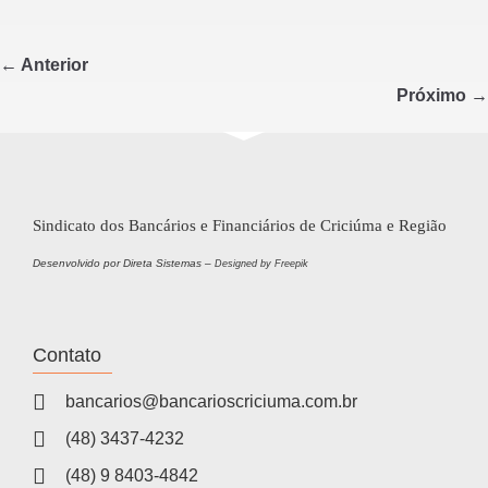
c
tt
ar
e
er
e
← Anterior
b
Próximo →
o
o
k
Sindicato dos Bancários e Financiários de Criciúma e Região
Desenvolvido por Direta Sistemas –
Designed by Freepik
Contato
bancarios@bancarioscriciuma.com.br
(48) 3437-4232
(48) 9 8403-4842