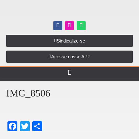
Sindicalize-se
Acesse nosso APP
IMG_8506
F
T
S
a
wi
h