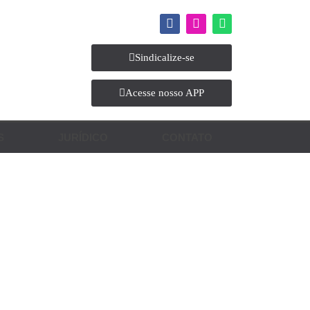
Sindicalize-se
Acesse nosso APP
S
JURÍDICO
CONTATO