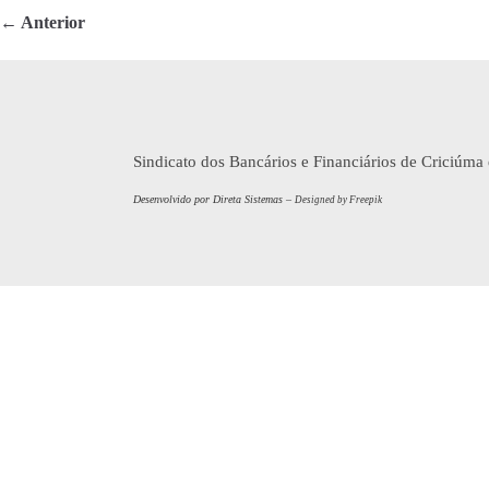
ok
r
← Anterior
Sindicato dos Bancários e Financiários de Criciúma
Desenvolvido por Direta Sistemas –
Designed by Freepik