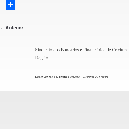
a
T
c
w
S
e
i
h
← Anterior
b
t
a
o
t
r
Sindicato dos Bancários e Financiários de Criciúma
o
e
e
Região
k
r
Desenvolvido por Direta Sistemas –
Designed by Freepik