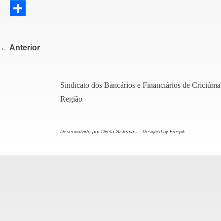
a
T
c
w
S
e
i
h
← Anterior
b
t
a
o
t
r
Sindicato dos Bancários e Financiários de Criciúma
o
e
e
Região
k
r
Desenvolvido por Direta Sistemas –
Designed by Freepik