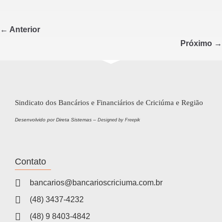
c
tt
ar
e
er
e
← Anterior
b
Próximo →
o
o
k
Sindicato dos Bancários e Financiários de Criciúma e Região
Desenvolvido por Direta Sistemas –
Designed by Freepik
Contato
bancarios@bancarioscriciuma.com.br
(48) 3437-4232
(48) 9 8403-4842