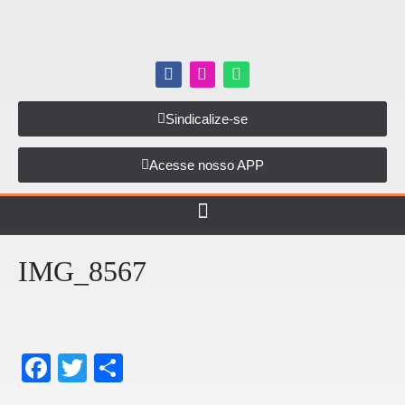
Sindicalize-se
Acesse nosso APP
IMG_8567
F
T
S
a
wi
h