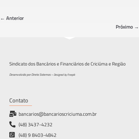
b
tt
ar
o
er
e
← Anterior
ok
Próximo →
Sindicato dos Bancários e Financiários de Criciúma e Região
Desenvolvido por Direta Sistemas –
Designed by Freepik
Contato
bancarios@bancarioscriciuma.com.br
(48) 3437-4232
(48) 9 8403-4842