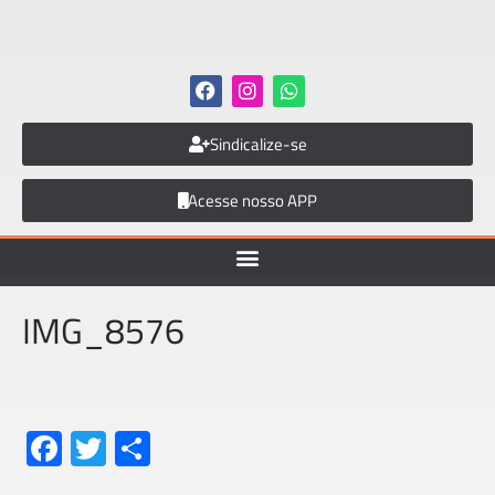
Sindicalize-se
Acesse nosso APP
IMG_8576
Fa
T
S
ce
wi
h