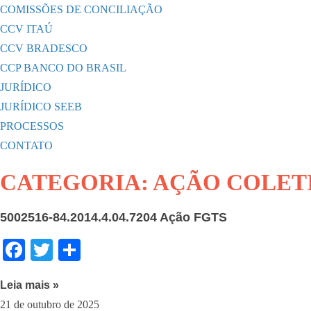
COMISSÕES DE CONCILIAÇÃO
CCV ITAÚ
CCV BRADESCO
CCP BANCO DO BRASIL
JURÍDICO
JURÍDICO SEEB
PROCESSOS
CONTATO
CATEGORIA: AÇÃO COLET
5002516-84.2014.4.04.7204 Ação FGTS
Fa
T
S
ce
wi
ha
Leia mais »
bo
tte
re
21 de outubro de 2025