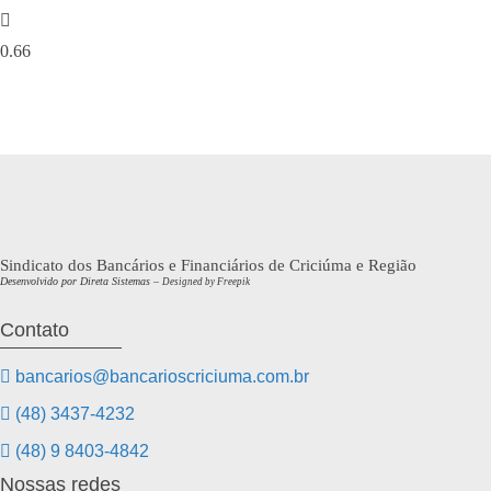
ok
r
Sindicato dos Bancários e Financiários de Criciúma e Região
Desenvolvido por Direta Sistemas –
Designed by Freepik
Contato
bancarios@bancarioscriciuma.com.br
(48) 3437-4232
(48) 9 8403-4842
Nossas redes