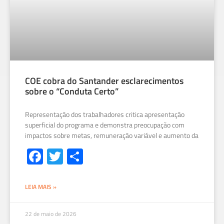
COE cobra do Santander esclarecimentos
sobre o “Conduta Certo”
Representação dos trabalhadores critica apresentação
superficial do programa e demonstra preocupação com
impactos sobre metas, remuneração variável e aumento da
Fa
T
S
ce
wi
h
b
tt
ar
LEIA MAIS »
o
er
e
ok
22 de maio de 2026