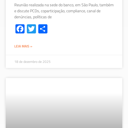
Reunião realizada na sede do banco, em São Paulo, também
e discute PCDs, coparticipação, compliance, canal de
denúncias, políticas de
Fa
T
S
ce
wi
h
b
tt
ar
LEIA MAIS »
o
er
e
ok
18 de dezembro de 2025