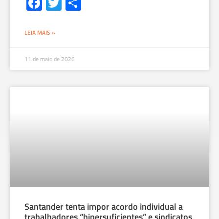
Fa
T
S
ce
wi
h
b
tt
ar
LEIA MAIS »
o
er
e
ok
11 de maio de 2026
Santander tenta impor acordo individual a
trabalhadores “hipersuficientes” e sindicatos