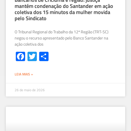
mantém condenação do Santander em ação
coletiva dos 15 minutos da mulher movida
pelo Sindicato
O Tribunal Regional do Trabalho da 12ª Região (TRT-SC)
negou o recurso apresentado pelo Banco Santander na
ação coletiva dos
Fa
T
S
ce
wi
h
b
tt
ar
LEIA MAIS »
o
er
e
ok
26 de maio de 2026