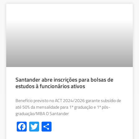
Santander abre inscrições para bolsas de
estudos à funcionários ativos
Benefício previsto no ACT 2024/2026 garante subsídio de
até 50% da mensalidade para 1ª graduação e 1ª pós-
graduação/MBA O Santander
Fa
T
S
ce
wi
h