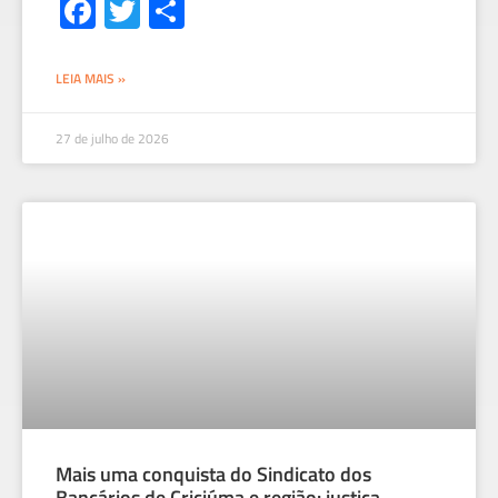
Fa
T
S
ce
wi
h
b
tt
ar
LEIA MAIS »
o
er
e
ok
27 de julho de 2026
Mais uma conquista do Sindicato dos
Bancários de Criciúma e região: justiça