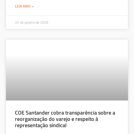
b
tt
ar
LEIA MAIS »
o
er
e
ok
25 de janeiro de 2026
COE Santander cobra transparência sobre a
reorganização do varejo e respeito à
representação sindical