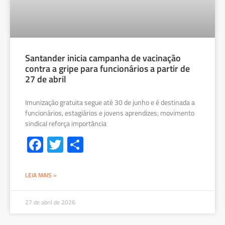
Santander inicia campanha de vacinação
contra a gripe para funcionários a partir de
27 de abril
Imunização gratuita segue até 30 de junho e é destinada a
funcionários, estagiários e jovens aprendizes; movimento
sindical reforça importância
Fa
T
S
ce
wi
h
b
tt
ar
LEIA MAIS »
o
er
e
ok
27 de abril de 2026