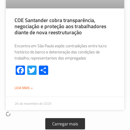
COE Santander cobra transparência,
negociação e proteção aos trabalhadores
diante de nova reestruturação
Encontro em São Paulo expôs contradições entre lucro
histórico do banco e deterioração das condições de
trabalho; representantes dos empregados
Fa
T
S
ce
wi
h
b
tt
ar
LEIA MAIS »
o
er
e
ok
26 de novembro de 2025
Carregar mais