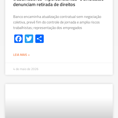
denunciam retirada de direitos
Banco encaminha atualização contratual sem negociação
coletiva, prevê fim do controle de jornada e amplia riscos
trabalhistas; representação dos empregados
Fa
T
S
ce
wi
h
b
tt
ar
LEIA MAIS »
o
er
e
ok
4 de maio de 2026