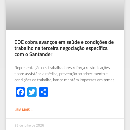
COE cobra avanços em saúde e condições de
trabalho na terceira negociação específica
com o Santander
Representação dos trabalhadores reforça reivindicações
sobre assistência médica, prevenção ao adoecimento e
condições de trabalho; banco mantém impasses em temas
Fa
T
S
ce
wi
h
b
tt
ar
LEIA MAIS »
o
er
e
ok
28 de julho de 2026