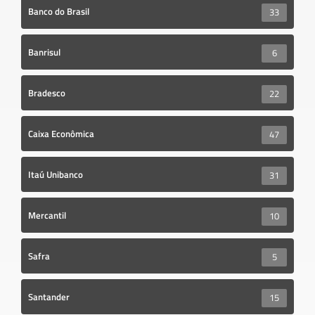
Banco do Brasil
33
Banrisul
6
Bradesco
22
Caixa Econômica
47
Itaú Unibanco
31
Mercantil
10
Safra
5
Santander
15