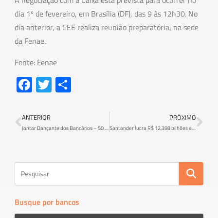
A negociação com a Caixa está prevista para ocorrer no
dia 1º de fevereiro, em Brasília (DF), das 9 às 12h30. No
dia anterior, a CEE realiza reunião preparatória, na sede
da Fenae.
Fonte: Fenae
Fa
T
S
ce
wi
h
b
tt
ar
ANTERIOR
PRÓXIMO
o
er
e
Jantar Dançante dos Bancários – 50 anos
Santander lucra R$ 12,398 bilhões em 2018
ok
Busque por bancos