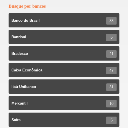
k
Busque por bancos
Banco do Brasil
33
Banrisul
6
Bradesco
21
Caixa Econômica
47
Itaú Unibanco
31
Mercantil
10
Safra
5