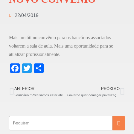
22/04/2019
Mais um ótimo convênio para os bancários associados
voltarem a sala de aula. Mais uma oportunidade para se
atualizar profissionalmente.
F
T
S
a
wi
h
c
tt
ar
ANTERIOR
PRÓXIMO
e
er
e
Seminário: “Precisamos estar atentos as perdas imediatas da Reforma da Previdência que ninguém fala”.
Governo quer começar privatizações pela Caixa
b
o
o