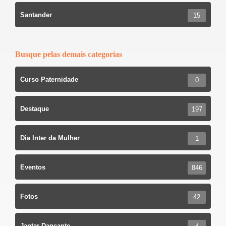
Santander
15
Busque pelas demais categorias
Curso Paternidade
0
Destaque
197
Dia Inter da Mulher
1
Eventos
846
Fotos
42
Jantar Dançante