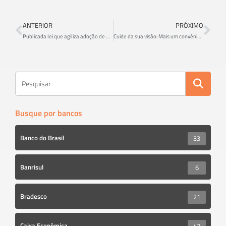
ce
wi
h
b
tt
ar
ANTERIOR
PRÓXIMO
o
er
e
Publicada lei que agiliza adoção de medidas de proteção às mulheres contra a violência
Cuide da sua visão: Mais um convênio com ótica em Criciúma
ok
Busque por bancos
Banco do Brasil
33
Banrisul
6
Bradesco
21
Caixa Econômica