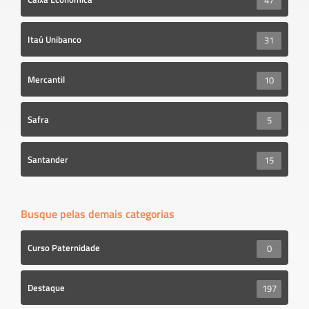
47
Itaú Unibanco
31
Mercantil
10
Safra
5
Santander
15
Busque pelas demais categorias
Curso Paternidade
0
Destaque
197