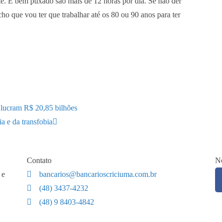
te. É bem puxado são mais de 12 horas por dia. Se não der
cho que vou ter que trabalhar até os 80 ou 90 anos para ter
 lucram R$ 20,85 bilhões
a e da transfobia
Contato
No
 e
bancarios@bancarioscriciuma.com.br
(48) 3437-4232
(48) 9 8403-4842