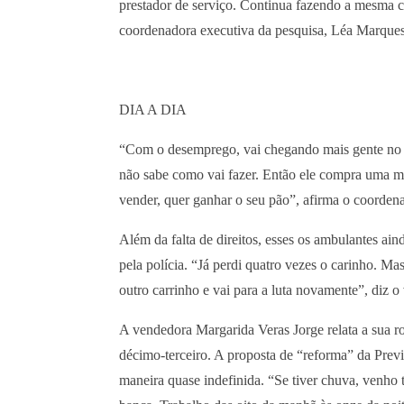
prestador de serviço. Continua fazendo a mesma co
coordenadora executiva da pesquisa, Léa Marques
DIA A DIA
“Com o desemprego, vai chegando mais gente no m
não sabe como vai fazer. Então ele compra uma me
vender, quer ganhar o seu pão”, afirma o coorde
Além da falta de direitos, esses os ambulantes ai
pela polícia. “Já perdi quatro vezes o carinho. M
outro carrinho e vai para a luta novamente”, diz
A vendedora Margarida Veras Jorge relata a sua ro
décimo-terceiro. A proposta de “reforma” da Prev
maneira quase indefinida. “Se tiver chuva, venho tr