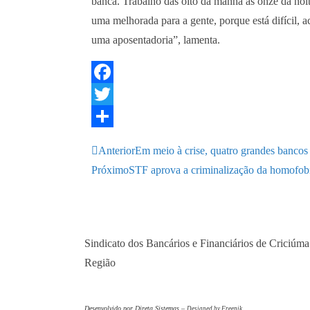
banca. Trabalho das oito da manhã às onze da noi
uma melhorada para a gente, porque está difícil, a
uma aposentadoria”, lamenta.
F
a
T
c
w
S
Anterior
Em meio à crise, quatro grandes bancos
e
i
h
Próximo
STF aprova a criminalização da homofobi
b
t
a
o
t
r
o
e
e
Sindicato dos Bancários e Financiários de Criciúma
k
r
Região
Desenvolvido por Direta Sistemas –
Designed by Freepik