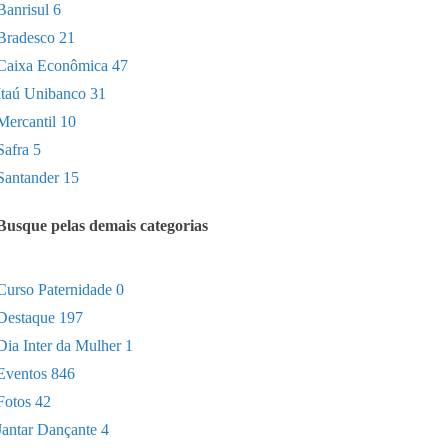
Banrisul
6
Bradesco
21
Caixa Econômica
47
Itaú Unibanco
31
Mercantil
10
Safra
5
Santander
15
Busque pelas demais categorias
Curso Paternidade
0
Destaque
197
Dia Inter da Mulher
1
Eventos
846
Fotos
42
Jantar Dançante
4