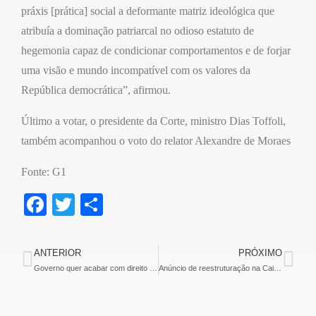
práxis [prática] social a deformante matriz ideológica que
atribuía a dominação patriarcal no odioso estatuto de
hegemonia capaz de condicionar comportamentos e de forjar
uma visão e mundo incompatível com os valores da
República democrática”, afirmou.
Último a votar, o presidente da Corte, ministro Dias Toffoli,
também acompanhou o voto do relator Alexandre de Moraes
Fonte: G1
F
T
S
a
wi
h
c
tt
ar
ANTERIOR
PRÓXIMO
e
er
e
Governo quer acabar com direito à casa própria para trabalhadores de baixa rend
Anúncio de reestruturação na Caixa causa medo e insegurança em empregados
b