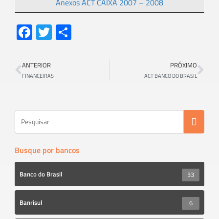
Anexos ACT CAIXA 2007 – 2008
Fa
T
S
ce
wi
h
b
tt
ar
ANTERIOR
PRÓXIMO
o
er
e
FINANCEIRAS
ACT BANCO DO BRASIL
ok
Busque por bancos
Banco do Brasil
33
Banrisul
6