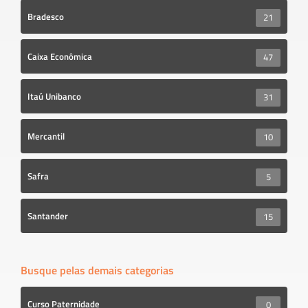
Bradesco
21
Caixa Econômica
47
Itaú Unibanco
31
Mercantil
10
Safra
5
Santander
15
Busque pelas demais categorias
Curso Paternidade
0