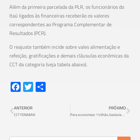
Além da primeira parcelada da PLR, os funcionários do
Itaú ligados às financeiras receberão os valores
correspondentes ao Programa Complementar de
Resultados (PCR).
O reajuste também incide sobre vales alimentação e
refeição, gratificações e demais cláusulas econômicas da
CCT da categoria (veja tabela abaixo).
Fa
T
S
ce
wi
h
b
tt
ar
ANTERIOR
PRÓXIMO
o
er
e
CCT FENABAN
Para economizar 1 trilhão, bastaria cortar privilégios do alto escalão dos três poderes
ok