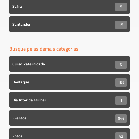
Safra
5
Santander
15
Busque pelas demais categorias
Curso Paternidade
0
Destaque
199
Dia Inter da Mulher
1
Eventos
846
Fotos
42