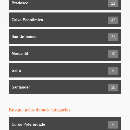
Bradesco
21
Caixa Econômica
47
Itaú Unibanco
31
Mercantil
10
Safra
5
Santander
15
Busque pelas demais categorias
Curso Paternidade
0