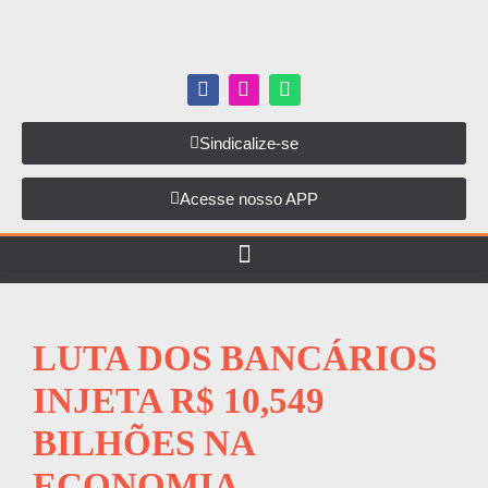
Sindicalize-se
Acesse nosso APP
LUTA DOS BANCÁRIOS
INJETA R$ 10,549
BILHÕES NA
ECONOMIA