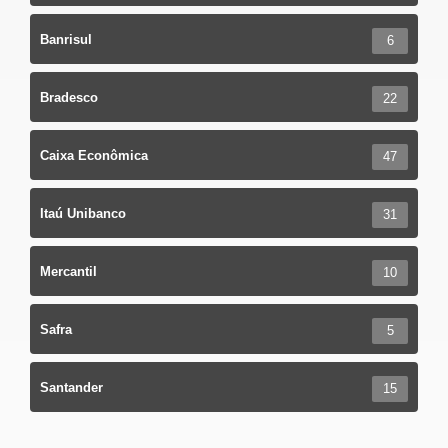
Banrisul
6
Bradesco
22
Caixa Econômica
47
Itaú Unibanco
31
Mercantil
10
Safra
5
Santander
15