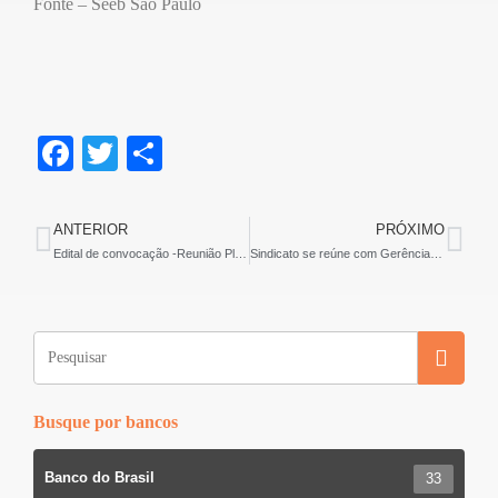
Fonte – Seeb São Paulo
F
T
S
a
wi
h
c
tt
ar
ANTERIOR
PRÓXIMO
e
er
e
Edital de convocação -Reunião Plenária da direção do Sindicato dos Bancários
Sindicato se reúne com Gerência Regional do Bradesco
b
o
o
k
Busque por bancos
Banco do Brasil
33