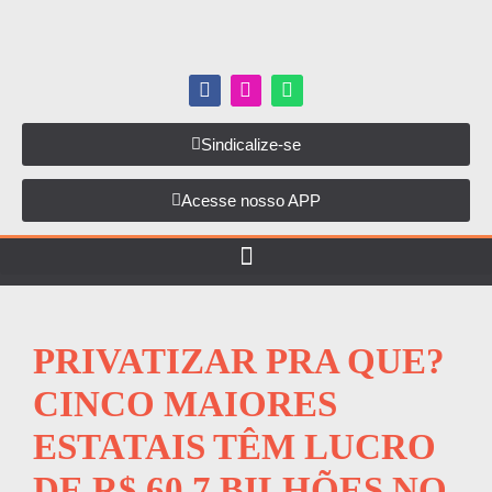
Sindicalize-se
Acesse nosso APP
PRIVATIZAR PRA QUE?
CINCO MAIORES
ESTATAIS TÊM LUCRO
DE R$ 60,7 BILHÕES NO