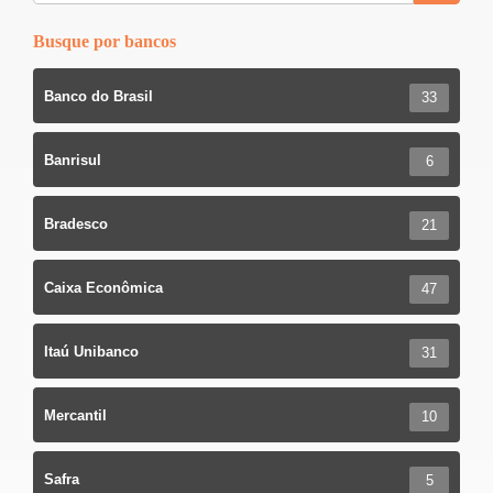
k
Busque por bancos
Banco do Brasil
33
Banrisul
6
Bradesco
21
Caixa Econômica
47
Itaú Unibanco
31
Mercantil
10
Safra
5