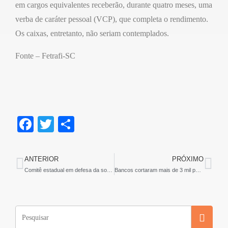
em cargos equivalentes receberão, durante quatro meses, uma
verba de caráter pessoal (VCP), que completa o rendimento.
Os caixas, entretanto, não seriam contemplados.
Fonte – Fetrafi-SC
F
T
S
a
wi
h
c
tt
ar
ANTERIOR
PRÓXIMO
e
er
e
Comitê estadual em defesa da soberania e das empresas públicas é lançado na Alesc
Bancos cortaram mais de 3 mil postos de trabalho em 2019
b
o
o