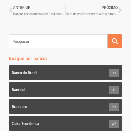
b
tt
ar
ANTERIOR
PRÓXIMO
o
er
e
Bancos cortaram mais de 3 mil postos de trabalho em 2019
Nota de esclarecimento a respeito das remoções realizadas pelo Banco do Brasil
ok
Busque por bancos
Banco do Brasil
33
Banrisul
6
Bradesco
21
Caixa Econômica
47