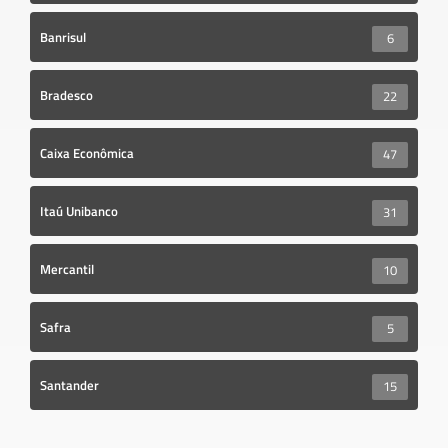
Banrisul
6
Bradesco
22
Caixa Econômica
47
Itaú Unibanco
31
Mercantil
10
Safra
5
Santander
15