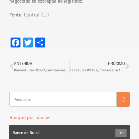
negociado se sobrepõe ao legislado.
Fonte:
Contraf-CUT
Fa
T
S
ce
wi
h
b
tt
ar
ANTERIOR
PRÓXIMO
o
er
e
Banrisul lucra R$ 947,3 milhões nos nove primeiros meses de 2019
Caixa Lucra R$ 16 bi, mas encerra 1.341 postos de trabalho
ok
Busque por bancos
Banco do Brasil
33