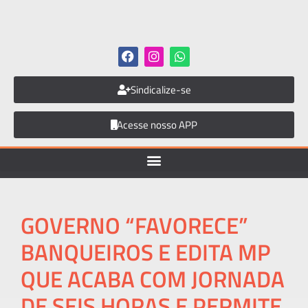
Sindicalize-se
Acesse nosso APP
GOVERNO “FAVORECE”
BANQUEIROS E EDITA MP
QUE ACABA COM JORNADA
DE SEIS HORAS E PERMITE