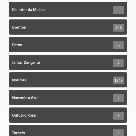
Dia Inter da Mulher
1
Eventos
846
Fotos
42
Jantar Dançante
4
Notícias
1516
Novembro Azul
2
Outubro Rosa
3
Torneio
4