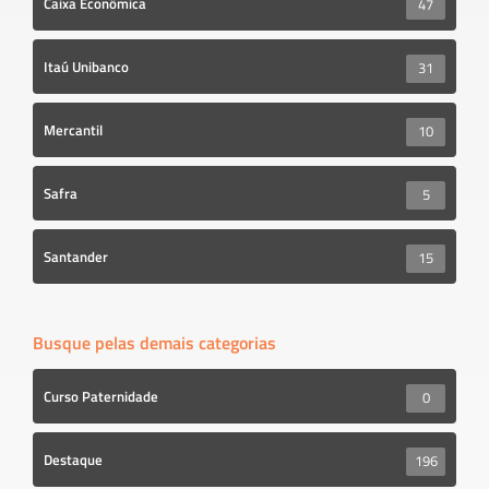
Caixa Econômica
47
Itaú Unibanco
31
Mercantil
10
Safra
5
Santander
15
Busque pelas demais categorias
Curso Paternidade
0
Destaque
196