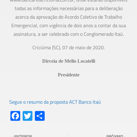
todas as informações necessárias para a deliberação
acerca da aprovação do Acordo Coletivo de Trabalho
Emergencial, com vigência de dois anos a contar da sua
assinatura, a ser celebrado com o Conglomerado Itaú.
Criciúma (SC), 07 de maio de 2020.
Dirceia de Mello Locatelli
Presidente
Segue o resumo da proposta ACT Banco Itaú
Fa
T
S
ce
wi
h
b
tt
ar
ANTERIOR
PRÓXIMO