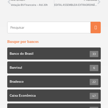
o
er
e
Votação BV Financeira – Até 20h
EDITAL ASSEMBLEIA EXTRAORDINÁRIA ESPECÍFICA SANTANDER
ok
Busque por bancos
33
Banco do Brasil
6
Banrisul
22
Bradesco
47
Caixa Econômica