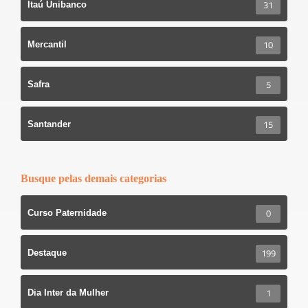
31
Itaú Unibanco
10
Mercantil
5
Safra
15
Santander
Busque pelas demais categorias
0
Curso Paternidade
199
Destaque
1
Dia Inter da Mulher