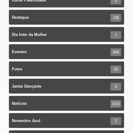
Curso Paternidade
0
Destaque
196
Dia Inter da Mulher
1
Eventos
846
Fotos
42
Jantar Dançante
4
Notícias
1516
Novembro Azul
2