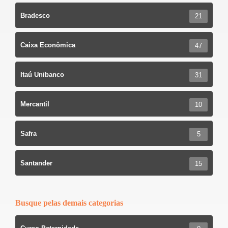
Bradesco
21
Caixa Econômica
47
Itaú Unibanco
31
Mercantil
10
Safra
5
Santander
15
Busque pelas demais categorias