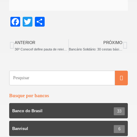
F
T
S
a
wi
h
c
tt
ar
ANTERIOR
PRÓXIMO
e
er
e
36º Conecef define pauta de reivindicações específica Campanha Nacional 2020
Bancário Solidário: 30 cestas básicas entregues no Santuário de Caravaggio e 80 cestas na Paroquia São Donato
b
o
o
k
Busque por bancos
Banco do Brasil
33
Banrisul
6