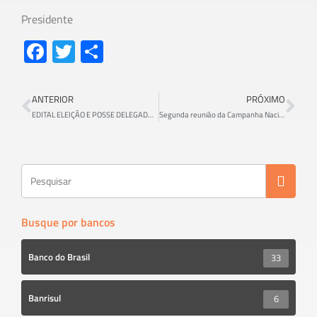
Presidente
Fa
T
S
ce
wi
h
b
tt
ar
ANTERIOR
PRÓXIMO
o
er
e
EDITAL ELEIÇÃO E POSSE DELEGADO SINDICAL CAIXA
Segunda reunião da Campanha Nacional será dia 31. Bancários querem a ultratividade
ok
Busque por bancos
Banco do Brasil
33
Banrisul
6