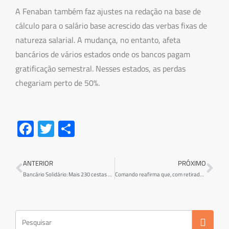
A Fenaban também faz ajustes na redação na base de
cálculo para o salário base acrescido das verbas fixas de
natureza salarial. A mudança, no entanto, afeta
bancários de vários estados onde os bancos pagam
gratificação semestral. Nesses estados, as perdas
chegariam perto de 50%.
Fa
T
S
ce
wi
h
b
tt
ar
ANTERIOR
PRÓXIMO
o
er
e
Bancário Solidário: Mais 230 cestas básicas doadas nesta quarta-feira,19. DO total, são 1 mil cestas entregues para famílias de Criciúma e Região
Comando reafirma que, com retirada de direitos, não tem acordo, negociação segue terça-feira, 25
ok