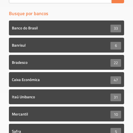
Busque por bancos
Banco do Brasil
33
Banrisul
6
Bradesco
22
Caixa Econômica
47
Itaú Unibanco
31
Mercantil
10
Safra
5