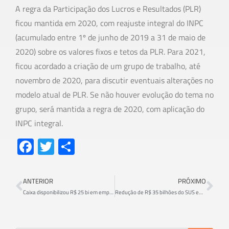
A regra da Participação dos Lucros e Resultados (PLR)
ficou mantida em 2020, com reajuste integral do INPC
(acumulado entre 1º de junho de 2019 a 31 de maio de
2020) sobre os valores fixos e tetos da PLR. Para 2021,
ficou acordado a criação de um grupo de trabalho, até
novembro de 2020, para discutir eventuais alterações no
modelo atual de PLR. Se não houver evolução do tema no
grupo, será mantida a regra de 2020, com aplicação do
INPC integral.
Fa
T
S
ce
wi
h
b
tt
ar
ANTERIOR
PRÓXIMO
o
er
e
Caixa disponibilizou R$ 25 bi em empréstimo às micro e pequenas empresas e é o banco que mais ajudou o setor na crise
Redução de R$ 35 bilhões do SUS em 2021 coloca vidas em risco
ok