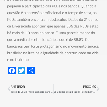
pequena a participação das PCDs nos bancos. Quando a
questão é a ascensão profissional e o tempo de casa, as
PCDs também encontram obstáculos. Dados do 2º Censo
da Diversidade apontam que apenas 30% das PCDs estão
há mais de 10 anos no banco. É uma parcela menor do
que a média do setor bancários, que é de 38,8%. Os
bancários têm forte protagonismo no movimento sindical
brasileiro na luta pela igualdade de oportunidade na vida
e no trabalho.
Fa
T
S
ce
wi
h
b
tt
ar
ANTERIOR
PRÓXIMO
o
er
e
Teste de Covid-19 é estendido para dependentes de funcionários do Bradesco de todo o país
Seu banco está lotado? Fechamento de agências, corte de funcionários e a pandemia são as causas
ok